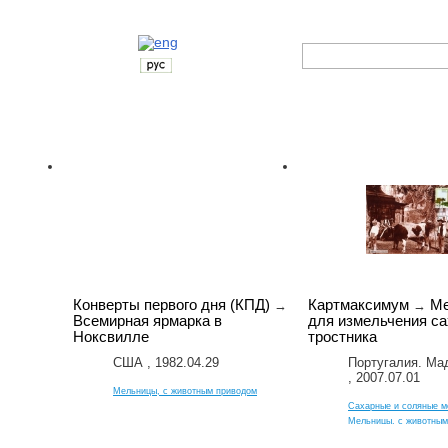
Выпуски
Конверты и открыт
Конверты первого дня (КПД)
Картмаксимум
М
→
→
Всемирная ярмарка в
для измельчения са
Ноксвилле
тростника
США , 1982.04.29
Португалия. Ма
, 2007.07.01
Мельницы, с животным приводом
Сахарные и соляные м
Мельницы, с животным