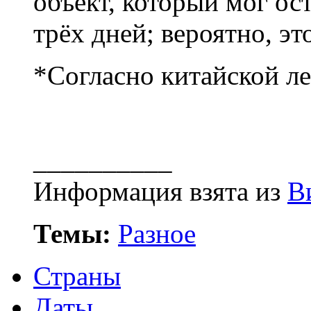
объект, который мог ост
трёх дней; вероятно, э
*Согласно китайской ле
__________
Информация взята из
В
Темы:
Разное
Страны
Даты