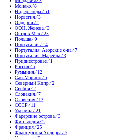
Молдавия ⁄ 3
Монако ⁄ 8
Нидерланды ⁄ 51
Норвегия ⁄ 3
Олдерни ⁄ 1
ООН. Женева ⁄ 3
Остров Мэн ⁄ 23
Польша ⁄ 9
Португалия ⁄ 14
Португалия. Азорские о-ва ⁄ 7
Португалия. Мадейра ⁄ 3
Приднестровье ⁄ 1
Россия ⁄ 5
Румыния ⁄ 12
Сан-Марино ⁄ 5
Северный Кипр ⁄ 2
Сербия ⁄ 2
Словакия ⁄ 7
Словения ⁄ 13
СССР ⁄ 11
Украина ⁄ 21
Фарерские острова ⁄ 3
Финляндия ⁄ 5
Франция ⁄ 25
Французская Андорра ⁄ 5