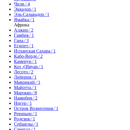
Чили ⁄ 4
Эквадор ⁄ 1
Эль-Сальвадор ⁄ 1
Ямайка ⁄ 1
Африка
Алжир ⁄ 2
Гамбия ⁄ 1
Гана ⁄ 3
Египет ⁄ 1
Испанская Сахара ⁄ 1
Кабо-Верде ⁄ 2
Камерун ⁄ 1
Кот д'Ивуар ⁄ 1
Лесото ⁄ 2
Либерия ⁄ 1
Маврикий ⁄ 1
Майотта ⁄ 1
Марокко ⁄ 8
Намибия ⁄ 2
Нигер ⁄ 1
Остров Вознесения ⁄ 1
Реюньон ⁄ 1
Родезия ⁄ 1
Сейшелы ⁄ 1
Сенегал ⁄ 1