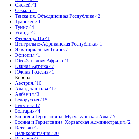
Сискей ⁄ 1
Сомали ⁄ 1
Танзания, Объединенная Республика ⁄ 2
Транскей ⁄ 1
Тунис ⁄ 4
Уганда ⁄ 2
Фернандо-По ⁄ 1
Центрально-Африканская Республика ⁄ 1
Экваториальная Гвинея ⁄ 1
Эфиопия ⁄ 1
Юго-Западная Африка ⁄ 1
Южная Африка ⁄ 7
Южная Родезия ⁄ 1
Европа
Австрия ⁄ 16
Аландские о-ва ⁄ 12
Албания ⁄ 3
Белоруссия ⁄ 15
Бельгия ⁄ 17
Болгария ⁄ 4
Босния и Герцеговина. Мусульманская Адм. ⁄ 5
Босния и Герцеговина. Хорватская Администрация ⁄ 2
Ватикан ⁄ 2
Великобритания ⁄ 20
Венгрия ⁄ 5