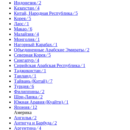
Индонезия ⁄ 2
Казахстан ⁄ 4
Китай, Народная Республика ⁄ 5
Корея ⁄ 5
Лаос ⁄ 1
Макао ⁄ 6
Малайзия ⁄ 4
Монголия ⁄ 1
Нагорный Карабах ⁄ 1
Объединенные Арабские Эмираты ⁄ 2
Северная Корея ⁄ 5
Сингапур ⁄ 4
Сирийская Арабская Республика ⁄ 1
Таджикистан ⁄ 1
Таиланд ⁄ 1
Тайвань (Китай) ⁄ 7
Турция ⁄ 6
Филиппины ⁄ 2
Шри-Ланка ⁄ 2
Южная Аравия (Куайти) ⁄ 1
Япония ⁄ 12
Америка
Ангилья ⁄ 2
Антигуа и Барбуда ⁄ 2
Аргентина ⁄ 4