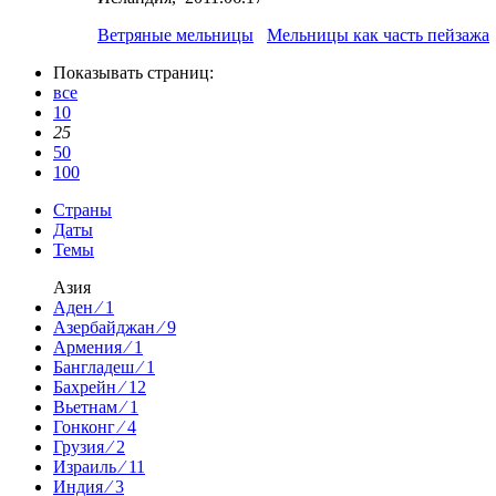
Ветряные мельницы
Мельницы как часть пейзажа
Показывать страниц:
все
10
25
50
100
Страны
Даты
Темы
Азия
Аден ⁄ 1
Азербайджан ⁄ 9
Армения ⁄ 1
Бангладеш ⁄ 1
Бахрейн ⁄ 12
Вьетнам ⁄ 1
Гонконг ⁄ 4
Грузия ⁄ 2
Израиль ⁄ 11
Индия ⁄ 3