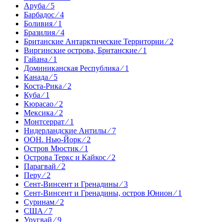
Аруба ⁄ 5
Барбадос ⁄ 4
Боливия ⁄ 1
Бразилия ⁄ 4
Британские Антарктические Территории ⁄ 2
Виргинские острова, Британские ⁄ 1
Гайана ⁄ 1
Доминиканская Республика ⁄ 1
Канада ⁄ 5
Коста-Рика ⁄ 2
Куба ⁄ 1
Кюрасао ⁄ 2
Мексика ⁄ 2
Монтсеррат ⁄ 1
Нидерландские Антилы ⁄ 7
ООН. Нью-Йорк ⁄ 2
Остров Мюстик ⁄ 1
Острова Теркс и Кайкос ⁄ 2
Парагвай ⁄ 2
Перу ⁄ 2
Сент-Винсент и Гренадины ⁄ 3
Сент-Винсент и Гренадины, остров Юнион ⁄ 1
Суринам ⁄ 2
США ⁄ 7
Уругвай ⁄ 9