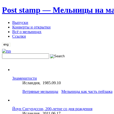
Post stamp — Мельницы на м
Выпуски
Конверты и открытки
Всё о мельницах
Ссылки
Знаменитости
Исландия, 1985.09.10
Ветряные мельницы
Мельницы как часть пейзажа
Йоун Сигурдссон, 200-летие со дня рождения
Исландия, 2011.06.17