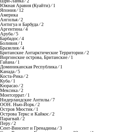
Шри-Ланка ⁄ 2
Южная Аравия (Куайти) ⁄ 1
Япония ⁄ 12
Америка
Ангилья ⁄ 2
Антигуа и Барбуда ⁄ 2
Аргентина ⁄ 4
Аруба ⁄ 5
Барбадос ⁄ 4
Боливия ⁄ 1
Бразилия ⁄ 4
Британские Антарктические Территории ⁄ 2
Виргинские острова, Британские ⁄ 1
Гайана ⁄ 1
Доминиканская Республика ⁄ 1
Канада ⁄ 5
Коста-Рика ⁄ 2
Куба ⁄ 1
Кюрасао ⁄ 2
Мексика ⁄ 2
Монтсеррат ⁄ 1
Нидерландские Антилы ⁄ 7
ООН. Нью-Йорк ⁄ 2
Остров Мюстик ⁄ 1
Острова Теркс и Кайкос ⁄ 2
Парагвай ⁄ 2
Перу ⁄ 2
Сент-Винсент и Гренадины ⁄ 3