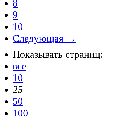
8
9
10
Следующая →
Показывать страниц:
все
10
25
50
100